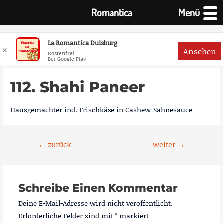
Romantica
Menü
La Romantica Duisburg
✕
Ansehen
Kostenfrei
Bei Google Play
Zum
Inhalt
112. Shahi Paneer
springen
Hausgemachter ind. Frischkäse in Cashew-Sahnesauce
Beitragsnavigation
←
zurück
weiter
→
Schreibe Einen Kommentar
Deine E-Mail-Adresse wird nicht veröffentlicht.
Erforderliche Felder sind mit
*
markiert