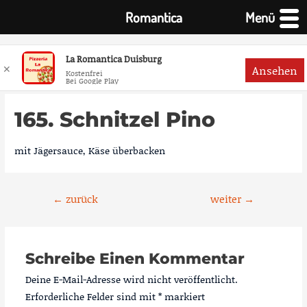
Romantica
Menü
La Romantica Duisburg
✕
Ansehen
Kostenfrei
Bei Google Play
Zum
Inhalt
165. Schnitzel Pino
springen
mit Jägersauce, Käse überbacken
Beitragsnavigation
←
zurück
weiter
→
Schreibe Einen Kommentar
Deine E-Mail-Adresse wird nicht veröffentlicht.
Erforderliche Felder sind mit
*
markiert