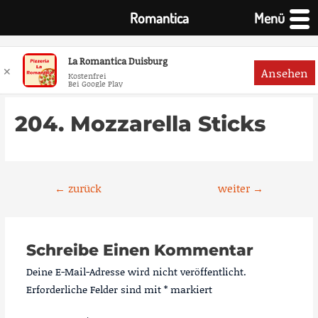
Romantica
Menü
La Romantica Duisburg
✕
Ansehen
Kostenfrei
Bei Google Play
Zum
Inhalt
204. Mozzarella Sticks
springen
Beitragsnavigation
←
zurück
weiter
→
Schreibe Einen Kommentar
Deine E-Mail-Adresse wird nicht veröffentlicht.
Erforderliche Felder sind mit
*
markiert