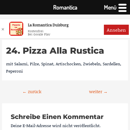
Romantica
Menü
La Romantica Duisburg
✕
Ansehen
Kostenfrei
Bei Google Play
Zum
Inhalt
24. Pizza Alla Rustica
springen
mit Salami, Pilze, Spinat, Artischocken, Zwiebeln, Sardellen,
Peperoni
Beitragsnavigation
←
zurück
weiter
→
Schreibe Einen Kommentar
Deine E-Mail-Adresse wird nicht veröffentlicht.