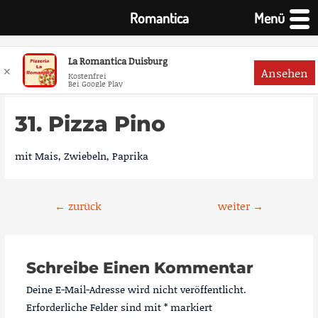
Romantica
Menü
La Romantica Duisburg
✕
Ansehen
Kostenfrei
Bei Google Play
Zum
Inhalt
31. Pizza Pino
springen
mit Mais, Zwiebeln, Paprika
Beitragsnavigation
←
zurück
weiter
→
Schreibe Einen Kommentar
Deine E-Mail-Adresse wird nicht veröffentlicht.
Erforderliche Felder sind mit
*
markiert