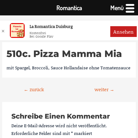
Romantica
Menü
La Romantica Duisburg
✕
Ansehen
Kostenfrei
Bei Google Play
Zum
Inhalt
510c. Pizza Mamma Mia
springen
mit Spargel, Broccoli, Sauce Hollandaise ohne Tomatensauce
Beitragsnavigation
←
zurück
weiter
→
Schreibe Einen Kommentar
Deine E-Mail-Adresse wird nicht veröffentlicht.
Erforderliche Felder sind mit
*
markiert