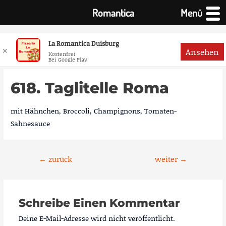
Romantica
Menü
La Romantica Duisburg
✕
Ansehen
Kostenfrei
Bei Google Play
Zum
Inhalt
618. Taglitelle Roma
springen
mit Hähnchen, Broccoli, Champignons, Tomaten-
Sahnesauce
Beitragsnavigation
←
zurück
weiter
→
Schreibe Einen Kommentar
Deine E-Mail-Adresse wird nicht veröffentlicht.