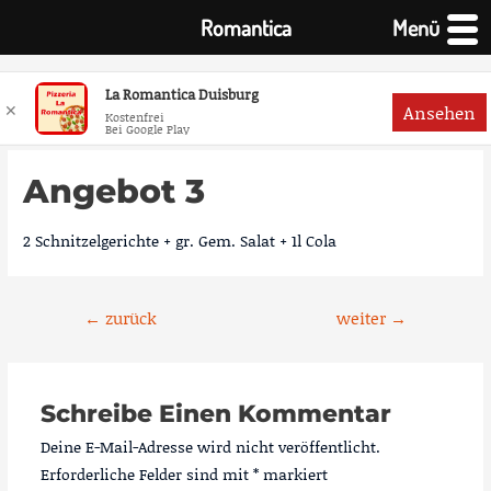
Romantica
Menü
La Romantica Duisburg
✕
Ansehen
Kostenfrei
Bei Google Play
Zum
Inhalt
Angebot 3
springen
2 Schnitzelgerichte + gr. Gem. Salat + 1l Cola
Beitragsnavigation
←
zurück
weiter
→
Schreibe Einen Kommentar
Deine E-Mail-Adresse wird nicht veröffentlicht.
Erforderliche Felder sind mit
*
markiert