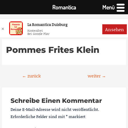
Romantica
Menü
La Romantica Duisburg
✕
Ansehen
Kostenfrei
Bei Google Play
Zum
Inhalt
Pommes Frites Klein
springen
Beitragsnavigation
←
zurück
weiter
→
Schreibe Einen Kommentar
Deine E-Mail-Adresse wird nicht veröffentlicht.
Erforderliche Felder sind mit
*
markiert